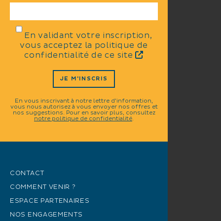
En validant votre inscription,
vous acceptez la politique de
confidentialité de ce site
JE M'INSCRIS
En vous inscrivant à notre lettre d'information,
vous nous autorisez à vous envoyer nos offres et
nos suggestions. Pour en savoir plus, consultez
notre politique de confidentialité
.
CONTACT
COMMENT VENIR ?
ESPACE PARTENAIRES
NOS ENGAGEMENTS