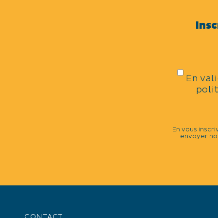
Traditions et folklore
Insc
THÈMES
En val
Animaux
poli
CATÉGORIES
En vous inscri
envoyer nos
Traditions
Tauromachie
Course camarguaise
DATES DE LA MANIFESTATIO
CONTACT