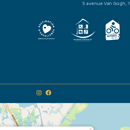
21h30.
CATÉGORIES
5 avenue Van Gogh, 
vorables.
Traditions
Tauromachie
Course camarguaise
autonomie
 aide
×