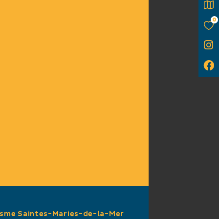
nts de 6 à 12 ans.
0
isme Saintes-Maries-de-la-Mer