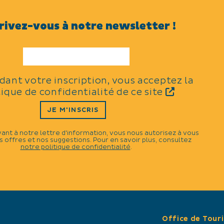
Tarifs : 10€ / réduit 8€ enfa
rivez-vous à notre newsletter !
LANGUES PARLÉES
idant votre inscription, vous acceptez la
TYPES
tique de confidentialité de ce site
JE M'INSCRIS
Traditions et folklore
vant à notre lettre d'information, vous nous autorisez à vous
 offres et nos suggestions. Pour en savoir plus, consultez
notre politique de confidentialité
.
THÈMES
Animaux
N
Office de Tour