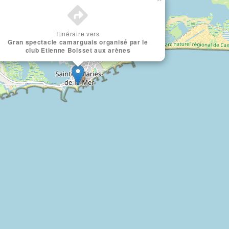
Itinéraire vers
Gran spectacle camarguais organisé par le
club Etienne Boisset aux arènes