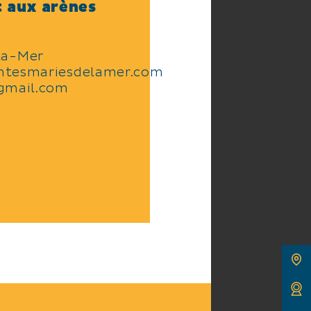
t aux arènes
la-Mer
intesmariesdelamer.com
gmail.com