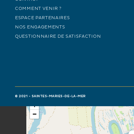
Vendredi 24 juillet 2026 à partir de 
COMMENT VENIR ?
Sous réserve de conditions météo fa
ESPACE PARTENAIRES
NOS ENGAGEMENTS
ACCUEIL DES PERSONNES EN
QUESTIONNAIRE DE SATISFACTION
SITUATION DE HANDICAP
Accessible en fauteuil roulant en 
Accessible en fauteuil roulant avec
Place réservée PMR
© 2021 - SAINTES-MARIES-DE-LA-MER
+
−