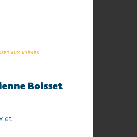
HE
AGENDA
SSET AUX ARÈNES
ienne Boisset
x et