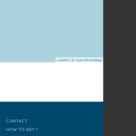
Embrasement de la Mairie et
Orchestre Chris Remy sur la place
des Gitans.
A 23h00 : Feu d’Artifice sur la
plage des Amphores.
Leaflet
| ©
OpenStreetMap
CONTACT
HOW TO GET ?