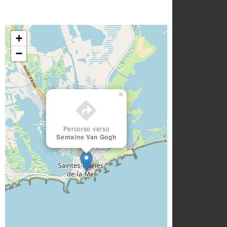
+
−
×
Percorso verso
Semaine Van Gogh