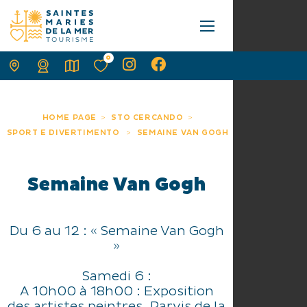
0
HOME PAGE
STO CERCANDO
SPORT E DIVERTIMENTO
SEMAINE VAN GOGH
Semaine Van Gogh
Du 6 au 12 : « Semaine Van Gogh
»
Samedi 6 :
A 10h00 à 18h00 : Exposition
des artistes peintres, Parvis de la