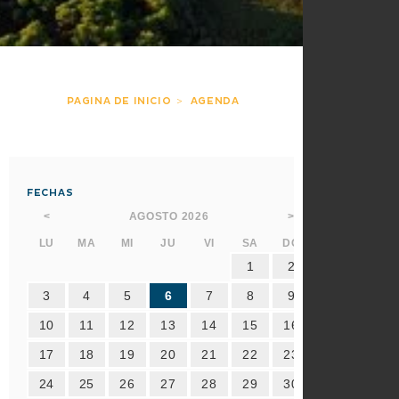
PAGINA DE INICIO
AGENDA
FECHAS
AGOSTO
2026
<
>
LU
MA
MI
JU
VI
SA
DO
1
2
3
4
5
6
7
8
9
10
11
12
13
14
15
16
17
18
19
20
21
22
23
24
25
26
27
28
29
30