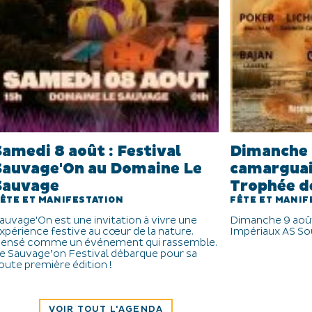
Samedi 8 août : Festival
Dimanche 
Sauvage'On au Domaine Le
camarguais
Sauvage
Trophée d
ÊTE ET MANIFESTATION
FÊTE ET MANIF
auvage'On est une invitation à vivre une
Dimanche 9 août
xpérience festive au cœur de la nature.
Impériaux AS So
ensé comme un événement qui rassemble.
e Sauvage’on Festival débarque pour sa
oute première édition !
VOIR TOUT L'AGENDA