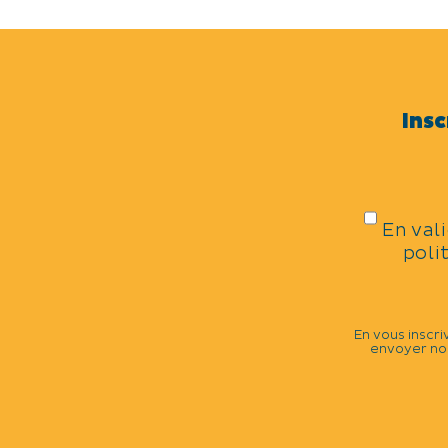
Insc
En val
poli
En vous inscri
envoyer nos