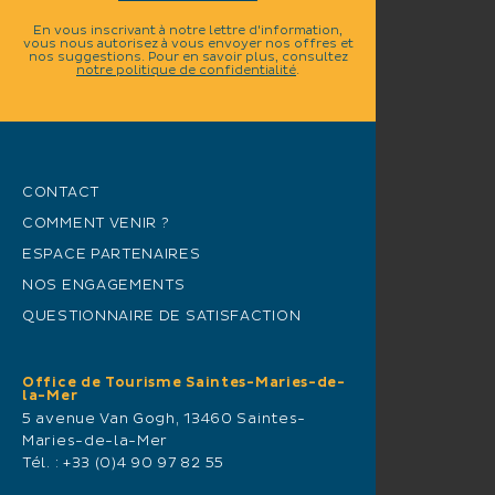
En vous inscrivant à notre lettre d'information,
vous nous autorisez à vous envoyer nos offres et
nos suggestions. Pour en savoir plus, consultez
notre politique de confidentialité
.
CONTACT
COMMENT VENIR ?
ESPACE PARTENAIRES
NOS ENGAGEMENTS
QUESTIONNAIRE DE SATISFACTION
Office de Tourisme Saintes-Maries-de-
la-Mer
5 avenue Van Gogh, 13460 Saintes-
Maries-de-la-Mer
Tél. :
+33 (0)4 90 97 82 55