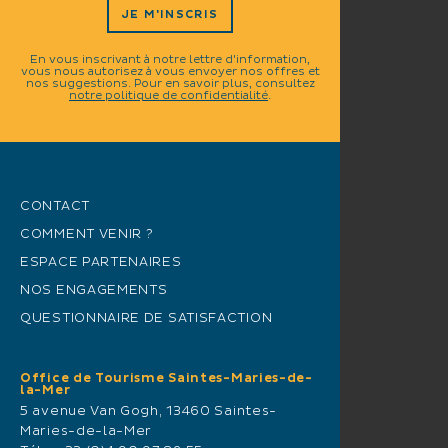
JE M'INSCRIS
En vous inscrivant à notre lettre d'information,
vous nous autorisez à vous envoyer nos offres et
nos suggestions. Pour en savoir plus, consultez
notre politique de confidentialité
.
CONTACT
COMMENT VENIR ?
ESPACE PARTENAIRES
NOS ENGAGEMENTS
QUESTIONNAIRE DE SATISFACTION
Office de Tourisme Saintes-Maries-de-
la-Mer
5 avenue Van Gogh, 13460 Saintes-
Maries-de-la-Mer