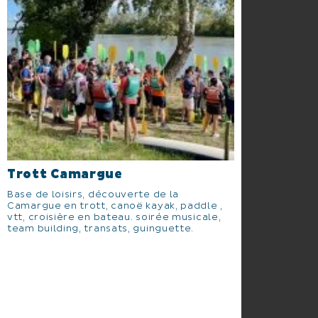
Trott Camargue
Base de loisirs, découverte de la
Camargue en trott, canoë kayak, paddle ,
vtt, croisière en bateau. soirée musicale,
team building, transats, guinguette.