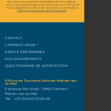
En vous inscrivant à notre lettre d'information,
vous nous autorisez à vous envoyer nos offres et
nos suggestions. Pour en savoir plus, consultez
notre politique de confidentialité
.
CONTACT
COMMENT VENIR ?
ESPACE PARTENAIRES
NOS ENGAGEMENTS
QUESTIONNAIRE DE SATISFACTION
Office de Tourisme Saintes-Maries-de-
la-Mer
5 avenue Van Gogh, 13460 Saintes-
Maries-de-la-Mer
Tél. :
+33 (0)4 90 97 82 55