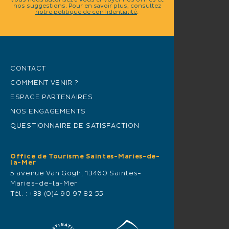
vous nous autorisez à vous envoyer nos offres et
nos suggestions. Pour en savoir plus, consultez
notre politique de confidentialité
.
CONTACT
COMMENT VENIR ?
ESPACE PARTENAIRES
NOS ENGAGEMENTS
QUESTIONNAIRE DE SATISFACTION
Office de Tourisme Saintes-Maries-de-
la-Mer
5 avenue Van Gogh, 13460 Saintes-
Maries-de-la-Mer
Tél. :
+33 (0)4 90 97 82 55