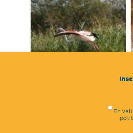
Insc
Les oiseaux
Une multitude d’espèces viennent
hiverner en Camargue, environ 150
S
En val
espèces sont présentes toute l’année.
C
poli