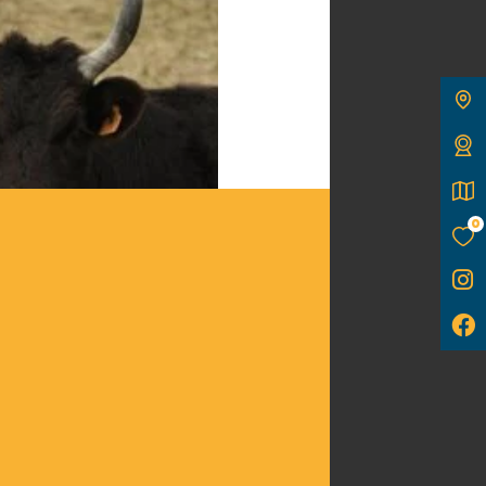
0
u de Camargue
ont incontestablement
ge et de la vie des
t associés aux fêtes.