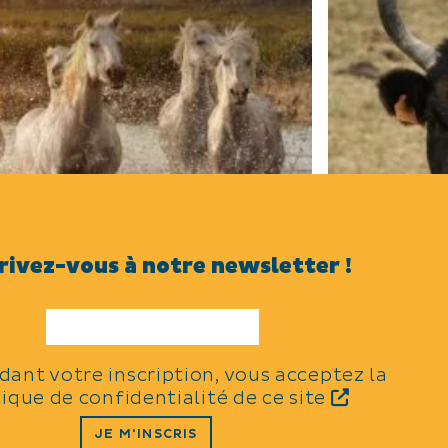
rivez-vous à notre newsletter !
Le cheval Camargue
Le taurea
Le cheval camargue est emblème des
Les taureaux f
aintes Marie de la Mer, il est présent en
partie du paysa
idant votre inscription, vous acceptez la
amargue depuis l'Antiquité.
Saintois et son
tique de confidentialité de ce site
JE M'INSCRIS