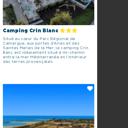
Camping Crin Blanc
Situé au cœur du Parc Régional de
Camargue, aux portes d’Arles et des
Saintes Maries de la Mer, le camping Crin
Banc est idéalement situé à mi-chemin
entre la mer Méditerranée et l’intérieur
des terres provençales.