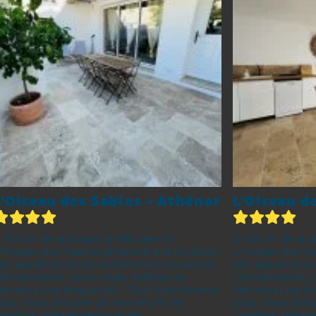
L'Oiseau des Sables - Athénor
L'Oiseau d
 100 m de la plage, la Résidence
A 100 m de la p
’Oiseau des Sables propose à la location
L’Oiseau des Sa
es appartements entièrement équipés:
des apparteme
limatisation, lave-linge, barbecue,
climatisation, 
errasse, parking privé… Tout a été pensé
terrasse, parki
our vous assurer un maximum de
pour vous ass