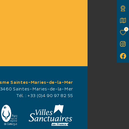
u
0
hâteau de Méjanes un
semaine ou plus, c’est la
e immersion exclusive au
ine historique en
isme Saintes-Maries-de-la-Mer
13460 Saintes-Maries-de-la-Mer
Tél. :
+33 (0)4 90 97 82 55