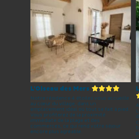
L'Oiseau des Mers
Notre résidence 4 étoiles vous accueille
au cœur du village, dans un
A
emplacement idéal où tout se fait à pied.
L
Vous profiterez de la proximité
d
immédiate de la plage et des
c
commerces, ce qui rend votre séjour
t
encore plus agréable.
p