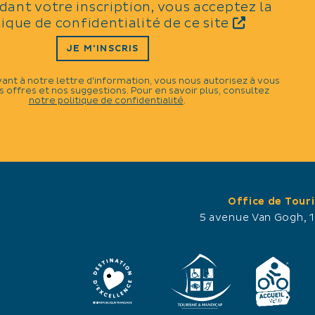
idant votre inscription, vous acceptez la
Gîte de Mouchou
Le Châtea
tique de confidentialité de ce site
JE M'INSCRIS
Séjourner au C
vant à notre lettre d'information, vous nous autorisez à vous
week-end, une 
 offres et nos suggestions. Pour en savoir plus, consultez
u cœur de la Camargue telle que vous
notre politique de confidentialité
.
promesse d’un
a rêvez, entre marais, chevaux et
cœur d’un doma
aureaux, gîte avec terrasse et jacuzzi
Camargue.
rivatifs, piscine partagée à 9 km
eulement de la mer.
Office de Tour
5 avenue Van Gogh, 