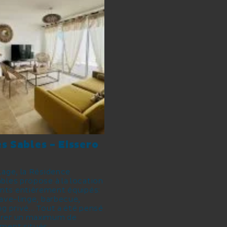
es Sables - Eissero
lage, la Résidence
bles propose à la location
nts entièrement équipés:
lave-linge, barbecue,
ng privé… Tout a été pensé
urer un maximum de