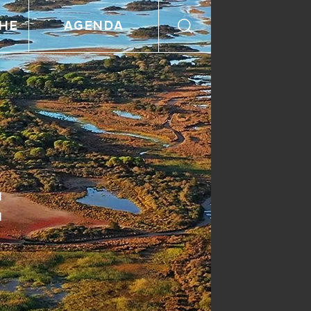
HE
AGENDA
É