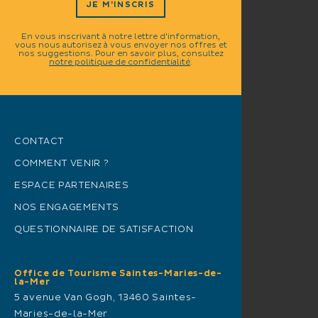
JE M'INSCRIS
En vous inscrivant à notre lettre d'information,
vous nous autorisez à vous envoyer nos offres et
nos suggestions. Pour en savoir plus, consultez
notre politique de confidentialité
.
CONTACT
COMMENT VENIR ?
ESPACE PARTENAIRES
NOS ENGAGEMENTS
QUESTIONNAIRE DE SATISFACTION
Office de Tourisme Saintes-Maries-de-
la-Mer
5 avenue Van Gogh, 13460 Saintes-
Maries-de-la-Mer