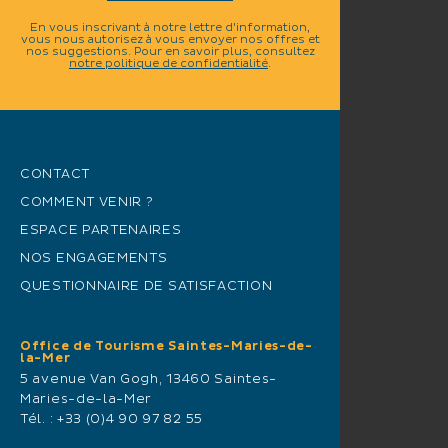
En vous inscrivant à notre lettre d'information,
vous nous autorisez à vous envoyer nos offres et
nos suggestions. Pour en savoir plus, consultez
notre politique de confidentialité
.
CONTACT
COMMENT VENIR ?
ESPACE PARTENAIRES
NOS ENGAGEMENTS
QUESTIONNAIRE DE SATISFACTION
Office de Tourisme Saintes-Maries-de-
la-Mer
5 avenue Van Gogh, 13460 Saintes-
Maries-de-la-Mer
Tél. :
+33 (0)4 90 97 82 55