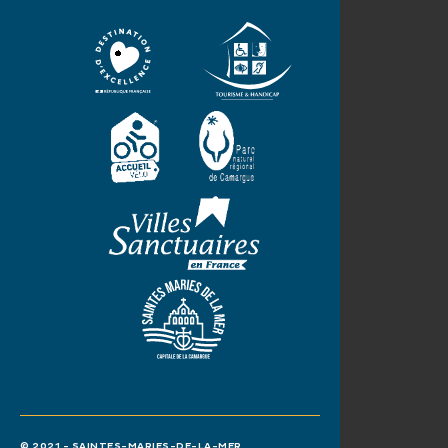
© 2021 - SAINTES-MARIES-DE-LA-MER