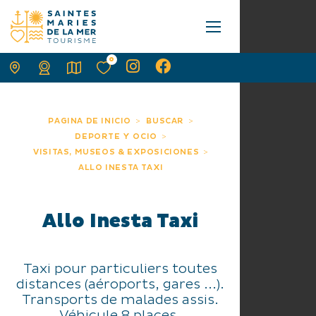
0
PAGINA DE INICIO
BUSCAR
DEPORTE Y OCIO
VISITAS, MUSEOS & EXPOSICIONES
ALLO INESTA TAXI
Allo Inesta Taxi
Taxi pour particuliers toutes
distances (aéroports, gares ...).
Transports de malades assis.
Véhicule 8 places.