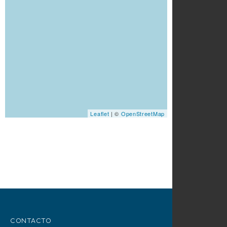
Leaflet
| ©
OpenStreetMap
CONTACTO