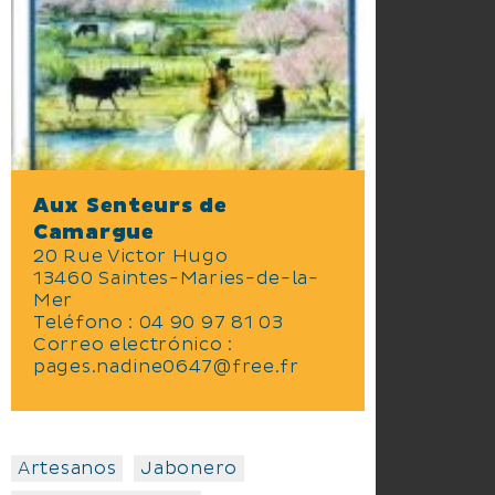
Aux Senteurs de
Camargue
20 Rue Victor Hugo
13460 Saintes-Maries-de-la-
Mer
Teléfono : 04 90 97 81 03
Correo electrónico :
pages.nadine0647@free.fr
Artesanos
Jabonero