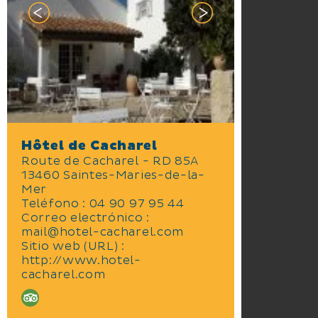
Hôtel de Cacharel
Route de Cacharel - RD 85A
13460 Saintes-Maries-de-la-
Mer
Teléfono : 04 90 97 95 44
Correo electrónico :
mail@hotel-cacharel.com
Sitio web (URL) :
http://www.hotel-
cacharel.com