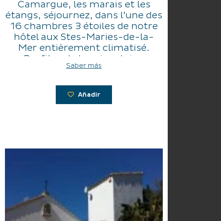
Camargue, les marais et les
étangs, séjournez, dans l’une des
16 chambres 3 étoiles de notre
hôtel aux Stes-Maries-de-la-
Mer entièrement climatisé.
Profitez de la soixantaine
Saber más
d’hectares de terrain de Cacharel
pour vous ressourcer au calme.
Añadir