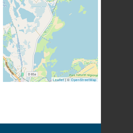
Leaflet
| ©
OpenStreetMap