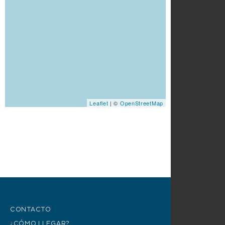
Leaflet
| ©
OpenStreetMap
CONTACTO
¿CÓMO LLEGAR?