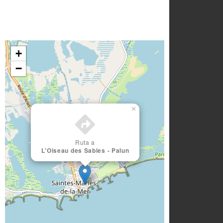
+
−
×
Ruta a
L'Oiseau des Sables - Palun