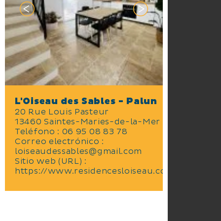
L'Oiseau des Sables - Palun
20 Rue Louis Pasteur
13460 Saintes-Maries-de-la-Mer
Teléfono : 06 95 08 83 78
Correo electrónico :
loiseaudessables@gmail.com
Sitio web (URL) :
https://www.residencesloiseau.com