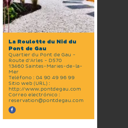
La Roulotte du Nid du
Pont de Gau
Quartier du Pont de Gau -
Route d'Arles - D570
13460 Saintes-Maries-de-la-
Mer
Teléfono : 04 90 49 96 99
Sitio web (URL) :
http://www.pontdegau.com
Correo electrónico :
reservation@pontdegau.com