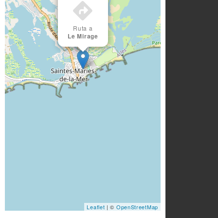
Ruta a
Le Mirage
Leaflet
| ©
OpenStreetMap