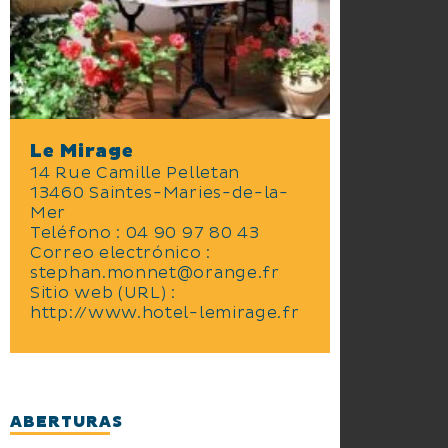
Le Mirage
14 Rue Camille Pelletan
13460 Saintes-Maries-de-la-
Mer
Teléfono : 04 90 97 80 43
Correo electrónico :
stephan.monnet@orange.fr
Sitio web (URL) :
http://www.hotel-lemirage.fr
ABERTURAS