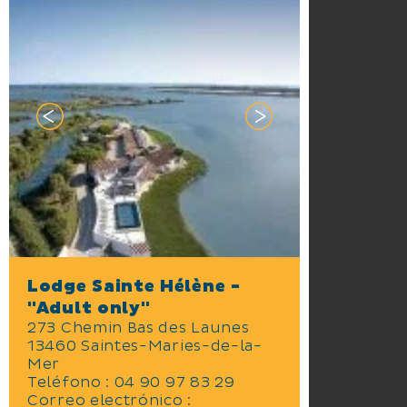
Lodge Sainte Hélène -
"Adult only"
273 Chemin Bas des Launes
13460 Saintes-Maries-de-la-
Mer
Teléfono : 04 90 97 83 29
Correo electrónico :