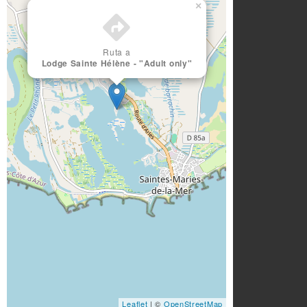
×
Ruta a
Lodge Sainte Hélène - "Adult only"
Leaflet
| ©
OpenStreetMap