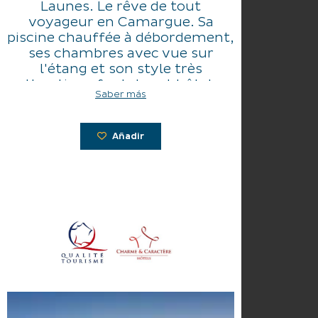
Launes. Le rêve de tout
voyageur en Camargue. Sa
piscine chauffée à débordement,
ses chambres avec vue sur
l'étang et son style très
authentique font de cet hôtel un
Saber más
lieu magique pour un
dépaysement au coeur d'une
nature préservée.
Añadir