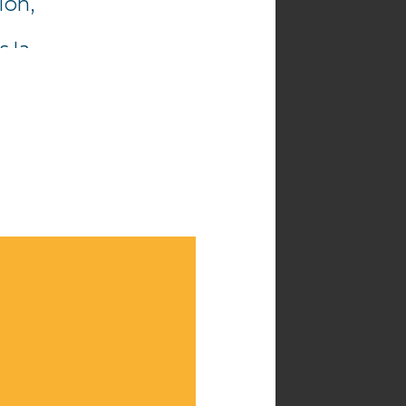
ion,
s la