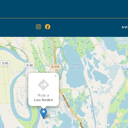
Del 15/02 al 15/11 todos los
AV
×
Ruta a
Lou Seden