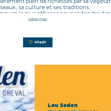
ièrement plein de richesses par sa végétat
iseaux, sa culture et ses traditions.
 moyen le plus efficace pour se fondre dan
ure, l'admirer et la comprendre.
Saber más
Añadir
Lou Seden