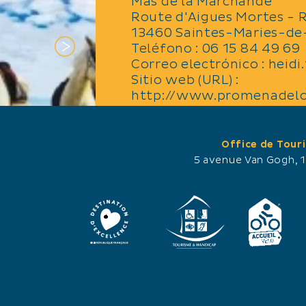
Mas de la Marchande
Route d'Aigues Mortes - 
13460 Saintes-Maries-de
Teléfono : 06 15 84 49 69
Correo electrónico : heidi
Sitio web (URL) :
http://www.promenadel
Office de Tour
5 avenue Van Gogh, 
ABERTURAS
re