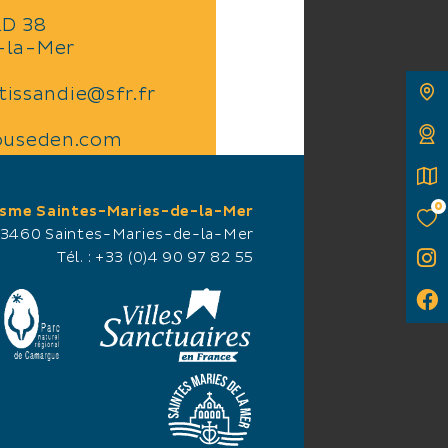
RD 38
-la-Mer
.tissandie@sfr.fr
ouseden.com
0
isme Saintes-Maries-de-la-Mer
13460 Saintes-Maries-de-la-Mer
Tél. :
+33 (0)4 90 97 82 55