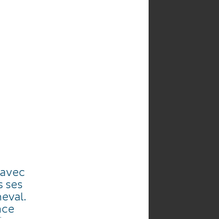
AGENDA
 avec
s ses
eval.
ace