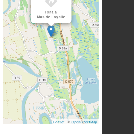
Ruta a
Mas de Layalle
Leaflet
| ©
OpenStreetMap