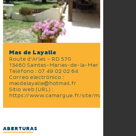
Mas de Layalle
Route d'Arles - RD 570
13460 Saintes-Maries-de-la-Mer
Teléfono : 07 49 02 02 64
Correo electrónico :
masdelayalle@hotmail.fr
Sitio web (URL) :
https://www.camargue.fr/site/masdelayalle
ABERTURAS