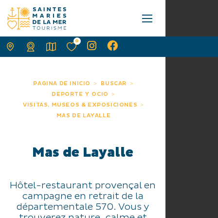
0
PAGINA DE INICIO
BUSCAR
DEPORTE Y OCIO
VISITAS, MUSEOS & EXPOSICIONES
MAS DE LAYALLE
Mas de Layalle
Hôtel-restaurant provençal en
campagne en retrait de la
départementale 570. Vous y
trouverez nature, calme et