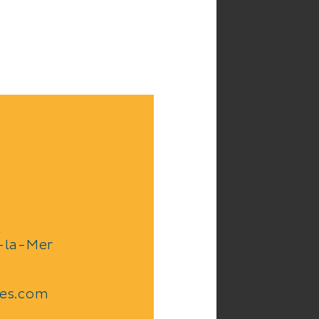
l
-la-Mer
ies.com