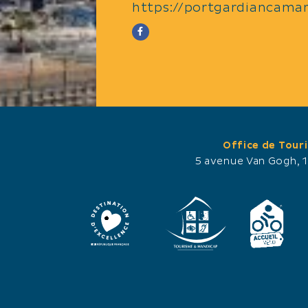
https://portgardiancamar
Office de Tour
5 avenue Van Gogh, 
ABERTURAS
Del 01/01 al 31/12.