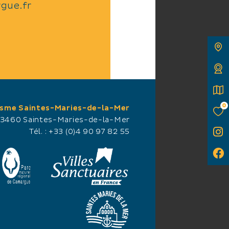
gue.fr
0
isme Saintes-Maries-de-la-Mer
13460 Saintes-Maries-de-la-Mer
Tél. :
+33 (0)4 90 97 82 55