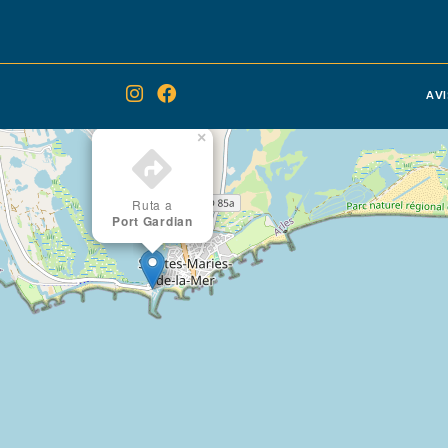
AV
×
Ruta a
Port Gardian