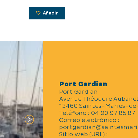
Añadir
Port Gardian
Port Gardian
Avenue Théodore Aubane
13460 Saintes-Maries-de
Teléfono : 04 90 97 85 87
Correo electrónico :
portgardian@saintesmar
Sitio web (URL) :