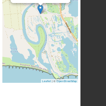
Leaflet
| ©
OpenStreetMap