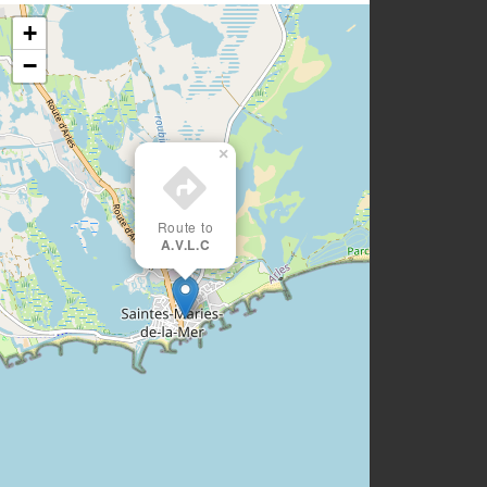
+
−
×
Route to
A.V.L.C