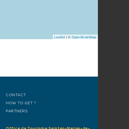
Leaflet
| ©
OpenStreetMap
CONTACT
HOW TO GET ?
PARTNERS
Office de Tourisme Saintes-Maries-de-