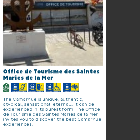
Office de Tourisme des Saintes
Maries de la Mer
The Camargue is unique, authentic,
atypical, sensational, eternal... it can be
experienced in its purest form. The Office
de Tourisme des Saintes Maries de la Mer
invites you to discover the best Camargue
experiences.