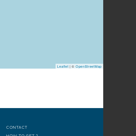
Leaflet
| ©
OpenStreetMap
CONTACT