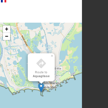
+
−
×
Route to
Aquaglisse