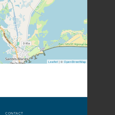
Leaflet
| ©
OpenStreetMap
CONTACT