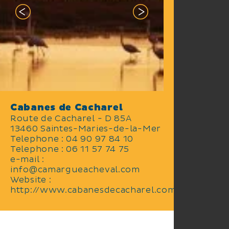
Cabanes de Cacharel
Route de Cacharel - D 85A
13460 Saintes-Maries-de-la-Mer
Telephone : 04 90 97 84 10
Telephone : 06 11 57 74 75
e-mail :
info@camargueacheval.com
Website :
http://www.cabanesdecacharel.com