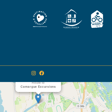
×
Route to
Camargue Excursions