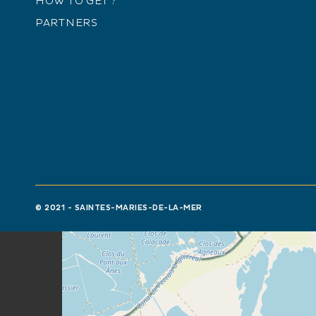
HOW TO GET ?
Du 01/04 au 15/10.
PARTNERS
+
−
© 2021 - SAINTES-MARIES-DE-LA-MER