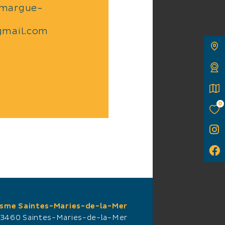
amargue-
@gmail.com
0
isme Saintes-Maries-de-la-Mer
13460 Saintes-Maries-de-la-Mer