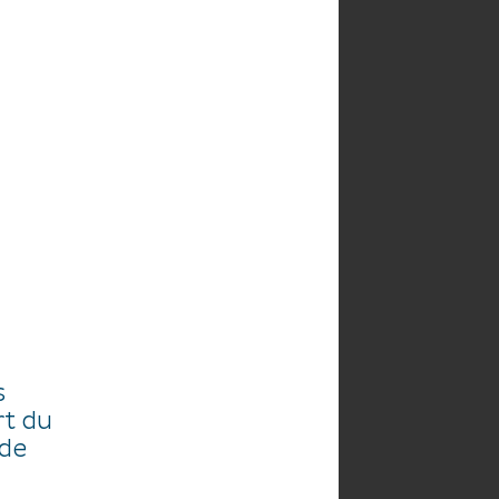
AGENDA
s
rt du
 de