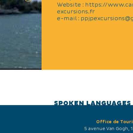
Website : https://www.c
excursions.fr
e-mail : ppjpexcursions
SPOKEN LANGUAGES
Office de Tour
5 avenue Van Gogh, 