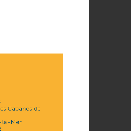
s
Les Cabanes de
-la-Mer
2