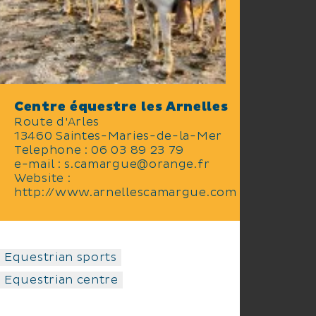
Centre équestre les Arnelles
Route d'Arles
13460 Saintes-Maries-de-la-Mer
Telephone : 06 03 89 23 79
e-mail : s.camargue@orange.fr
Website :
http://www.arnellescamargue.com
Equestrian sports
Equestrian centre