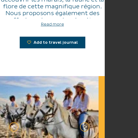
flore de cette magnifique région.
Nous proposons également des
coffrets cadeaux, des shooting
Read more
photo et nous pouvons adapter
nos prestations sur mesure pour
répondre à toutes vos envies !
Add to travel journal