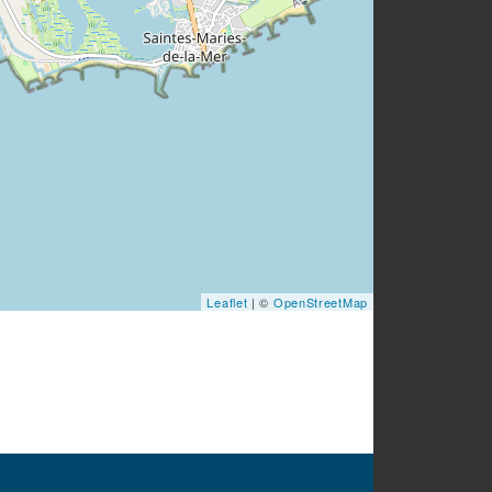
Leaflet
| ©
OpenStreetMap