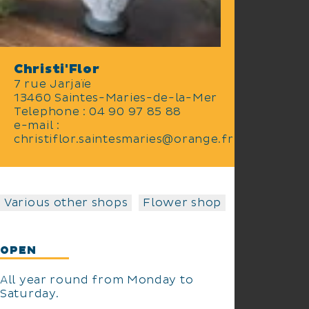
Christi'Flor
7 rue Jarjaïe
13460 Saintes-Maries-de-la-Mer
Telephone : 04 90 97 85 88
e-mail :
christiflor.saintesmaries@orange.fr
Various other shops
Flower shop
OPEN
All year round from Monday to
Saturday.