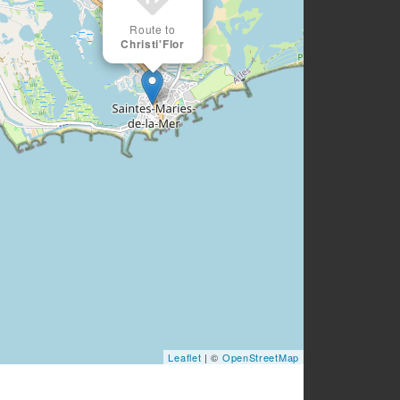
Route to
Christi'Flor
Leaflet
| ©
OpenStreetMap