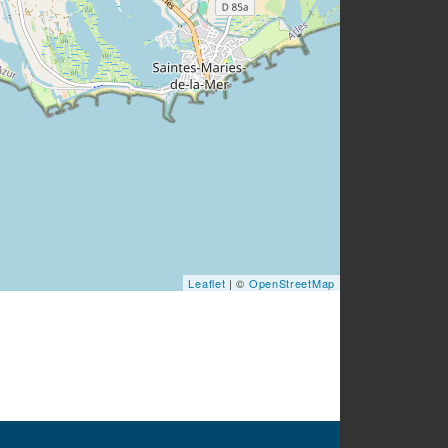
Leaflet
| ©
OpenStreetMap