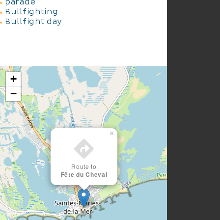
parade
Bullfighting
Bullfight day
+
−
×
Route to
Fête du Cheval