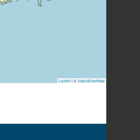
Leaflet
| ©
OpenStreetMap