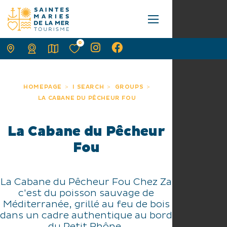
0
HOMEPAGE
I SEARCH
GROUPS
LA CABANE DU PÊCHEUR FOU
La Cabane du Pêcheur
Fou
La Cabane du Pêcheur Fou Chez Za
c'est du poisson sauvage de
Méditerranée, grillé au feu de bois
dans un cadre authentique au bord
du Petit Rhône.