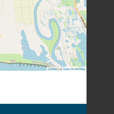
Leaflet
| ©
OpenStreetMap