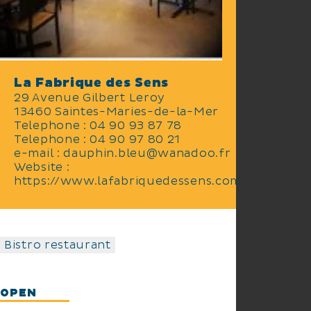
partager cette cuisine
traditionnelle et raffinée.
La Fabrique des Sens
29 Avenue Gilbert Leroy
13460 Saintes-Maries-de-la-Mer
Telephone : 04 90 93 87 78
Telephone : 04 90 97 80 21
e-mail : dauphin.bleu@wanadoo.fr
Website :
https://www.lafabriquedessens.com
Bistro restaurant
OPEN