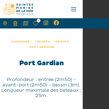
0
HOMEPAGE
I SEARCH
GROUPS
PORT GARDIAN
Port Gardian
Profondeur : entrée (2m50) -
avant-port (2m50) - bassin (3m).
Longueur maximale des bateaux :
25m.