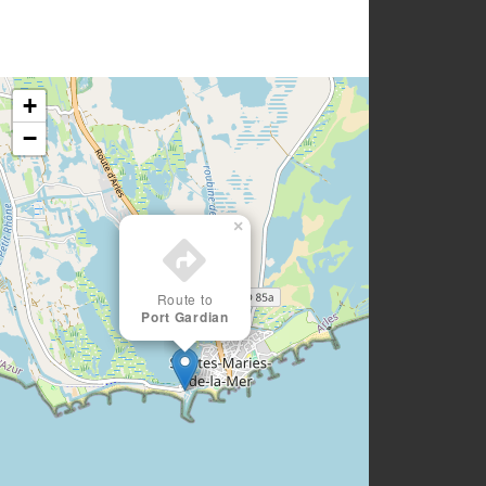
+
−
×
Route to
Port Gardian