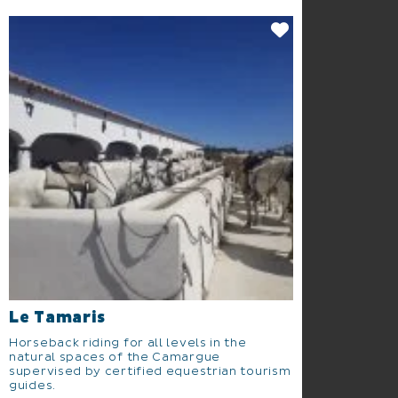
Le Tamaris
Horseback riding for all levels in the
natural spaces of the Camargue
supervised by certified equestrian tourism
guides.