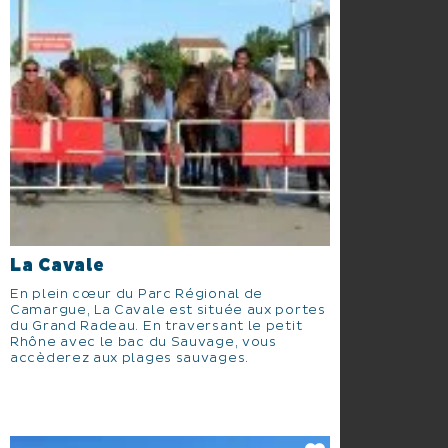
La Cavale
En plein cœur du Parc Régional de
Camargue, La Cavale est située aux portes
du Grand Radeau. En traversant le petit
Rhône avec le bac du Sauvage, vous
accèderez aux plages sauvages.