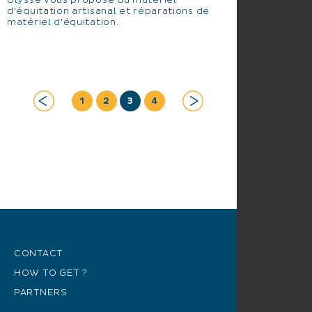
Ulysse vous propose du matériel
d'équitation artisanal et réparations de
matériel d'équitation.
1
2
3
4
CONTACT
HOW TO GET ?
PARTNERS