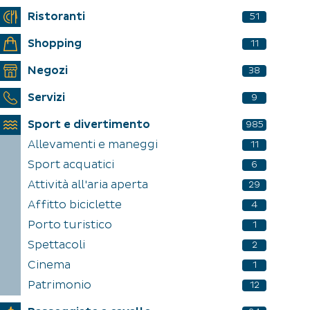
Ristoranti
51
Shopping
11
Negozi
38
Servizi
9
Sport e divertimento
985
Allevamenti e maneggi
11
Sport acquatici
6
Attività all'aria aperta
29
Affitto biciclette
4
Porto turistico
1
Spettacoli
2
Cinema
1
Patrimonio
12