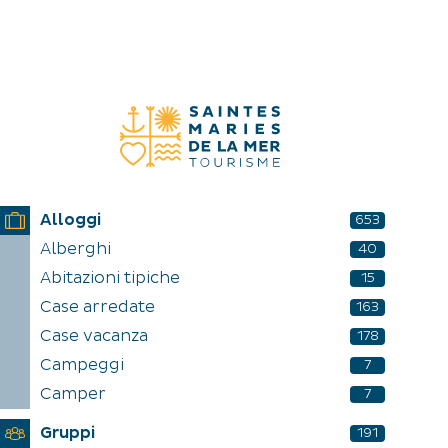
SCOPRO
ESPERIENZE
IT
Alloggi
653
Alberghi
40
Abitazioni tipiche
15
Case arredate
163
Case vacanza
178
Campeggi
7
Camper
7
Gruppi
191