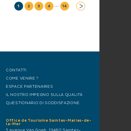
...
1
2
3
4
14
CONTATTI
COME VENIRE ?
ESPACE PARTENAIRES
IL NOSTRO IMPEGNO SULLA QUALITÀ
QUESTIONARIO DI SODDISFAZIONE
Office de Tourisme Saintes-Maries-de-
la-Mer
5 avenue Van Gogh, 13460 Saintes-