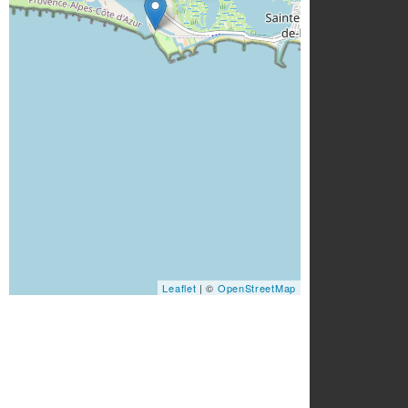
Leaflet
| ©
OpenStreetMap