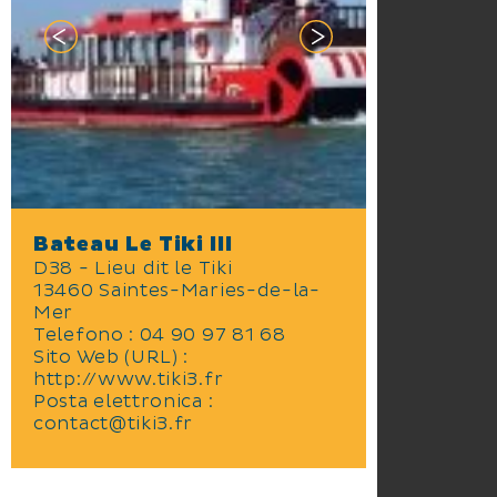
Bateau Le Tiki III
D38 - Lieu dit le Tiki
13460 Saintes-Maries-de-la-
Mer
Telefono : 04 90 97 81 68
Sito Web (URL) :
http://www.tiki3.fr
Posta elettronica :
contact@tiki3.fr