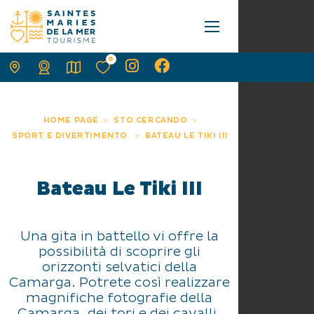
0
HOME PAGE
STO CERCANDO
SPORT E DIVERTIMENTO
BATEAU LE TIKI III
Bateau Le Tiki III
Una gita in battello vi offre la
possibilità di scoprire gli
orizzonti selvatici della
Camarga. Potrete così realizzare
magnifiche fotografie della
Camarga, dei tori e dei cavalli.