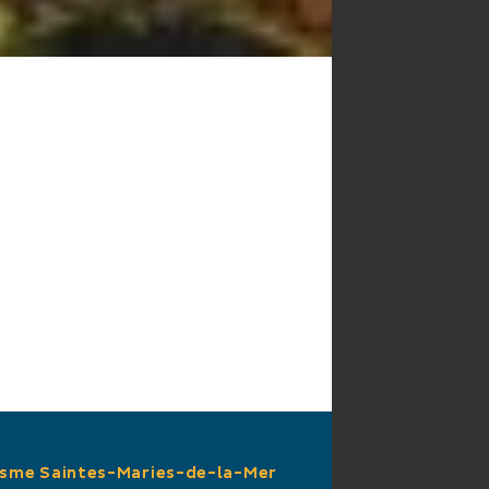
isme Saintes-Maries-de-la-Mer