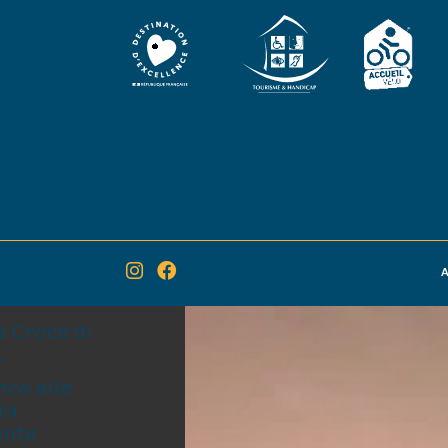
MARGUE
A
a Croce di
.
nco alle
ra
ente