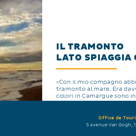
IL TRAMONTO
LATO SPIAGGIA
«Con il mio compagno abb
tramonto al mare. Era dav
colori in Camargue sono inc
Se passate a Saintes Maries
consiglio di andare alla sp
Office de Tour
osservar il tramonto. » - 
5 avenue Van Gogh, 