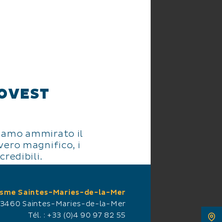
 OVEST
iamo ammirato il
vero magnifico, i
redibili.
 de la Mer, vi
iaggia ovest per
isme Saintes-Maries-de-la-Mer
Audrey
13460 Saintes-Maries-de-la-Mer
Tél. :
+33 (0)4 90 97 82 55