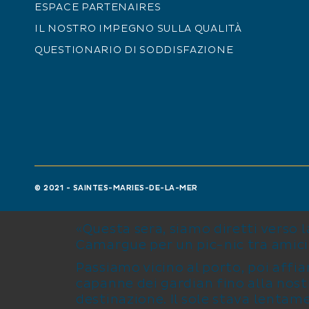
ESPACE PARTENAIRES
IL NOSTRO IMPEGNO SULLA QUALITÀ
QUESTIONARIO DI SODDISFAZIONE
IL TRAMONTO
ALLA CROCE DI CA
© 2021 - SAINTES-MARIES-DE-LA-MER
«Questa sera, siamo diretti verso l
Camargue per un pic-nic tra amici
Passiamo vicino al porto, poi affia
capanne dei gardian fino alla nost
destinazione. Il sole stava lentam