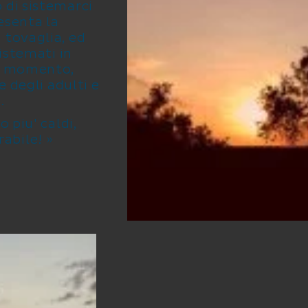
 di sistemarci
esenta la
 tovaglia, ed
sistemati in
il momento,
e degli adulti e
.
 piu' caldi,
abile! »