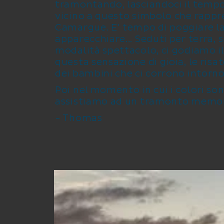
tramontando, lasciandoci il tempo
vicino a questo simbolo che rappr
Camargue. E' tempo di poggiare la
apparecchiare... Seduti per terra, 
modalità spettacolo, ci godiamo 
questa sensazione di gioia, le risat
dei bambini che ci corrono intorno
Poi nel momento in cui i colori sono
assistiamo ad un tramonto memor
- Thomas