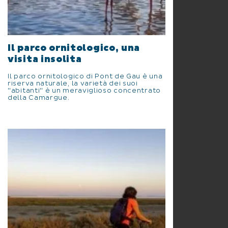
Il parco ornitologico, una
visita insolita
Il parco ornitologico di Pont de Gau è una
riserva naturale, la varietà dei suoi
"abitanti" è un meraviglioso concentrato
della Camargue.