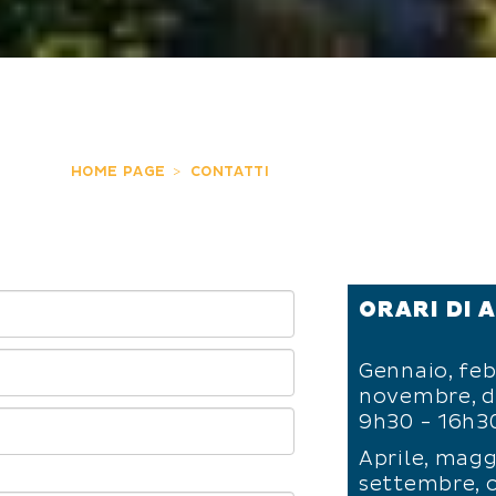
HOME PAGE
CONTATTI
ORARI DI 
Gennaio, feb
novembre, 
9h30 - 16h3
Aprile, magg
settembre, 