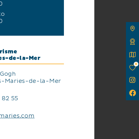
0
to
0
urisme
es-de-la-Mer
0
 Gogh
s-Maries-de-la-Mer
7 82 55
maries.com