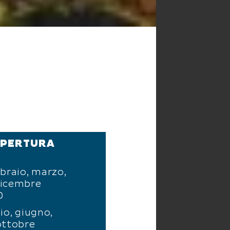
APERTURA
braio, marzo,
dicembre
0
io, giugno,
ottobre